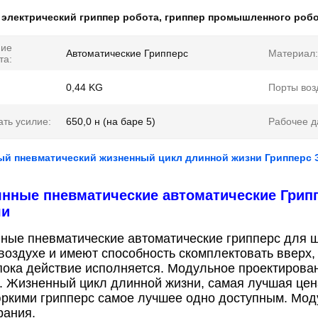
:
электрический гриппер робота
,
гриппер промышленного роб
ние
Автоматические Грипперс
Материал:
та:
0,44 KG
Порты воз
ть усилие:
650,0 н (на баре 5)
Рабочее д
ый пневматический жизненный цикл длинной жизни Грипперс 
нные пневматические автоматические Грип
чи
ные пневматические автоматические грипперс для ш
воздухе и имеют способность скомплектовать вверх,
пока действие исполняется.
Модульное проектирован
.
Жизненный цикл длинной жизни, самая лучшая цен
ркими грипперс самое лучшее одно доступным.
Мод
рания.