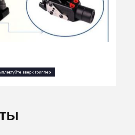
мплектуйте вверх гриппер
кты