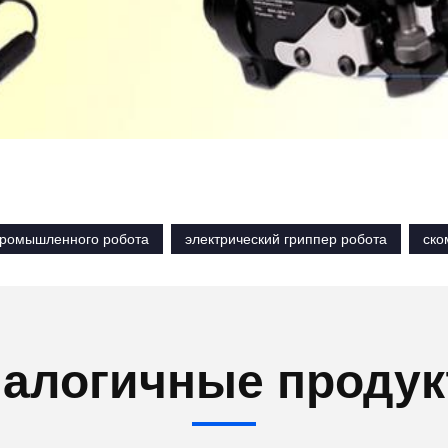
промышленного робота
электрический гриппер робота
ско
алогичные проду