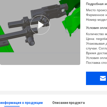
штемпеле
Подробная и
Место проис
Фирменное н
Номер модел
Условия опла
Количество м
Цена: negotia
Упаковывая д
случаи. Сог
Время достав
Условия опла
Поставка спо
 информация о продукции
Описание продукта