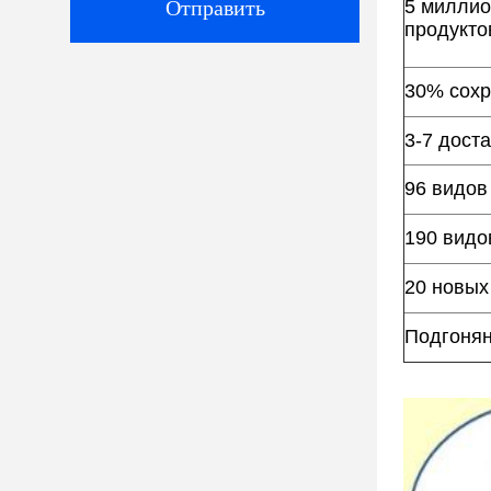
Отправить
5 миллио
продукто
30% сохр
3-7 дост
96 видов
190 видо
20 новых
Подгоня