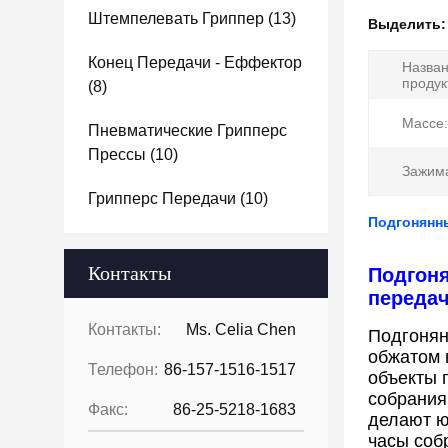
Штемпелевать Гриппер
(13)
Выделить
Конец Передачи - Еффектор
Назва
продук
(8)
Массе:
Пневматические Грипперс
Прессы
(10)
Зажима
Грипперс Передачи
(10)
Подгонянн
Контакты
Подгоня
переда
Контакты:
Ms. Celia Chen
Подгонян
обжатом 
Телефон:
86-157-1516-1517
объекты 
собрания
Факс:
86-25-5218-1683
делают ю
часы соб