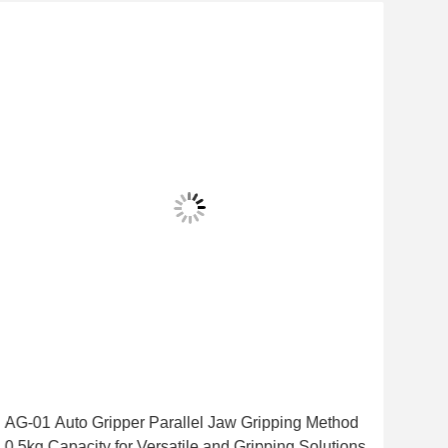
AG-01 Auto Gripper Parallel Jaw Gripping Method
AG-0
0.5kg Capacity for Versatile and Gripping Solutions
Tran