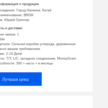
вать тоолинг передачи
нформация о продукции
хождения: Город Нанкина, Китай
аименование: BRISK
и: Юркий Гриппер
ты и доставки
ин заказа: 1
ble
етали: Сильная коробка углерода, деревянные
ласно вашим требованиям.
ки: 2-10 Дней
ты: T/T, L/C, западное соединение, MoneyGram
собности: 300 + часть + в месяцы
Лучшая цена