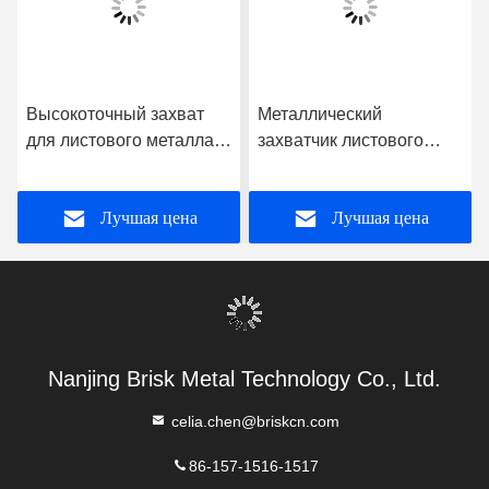
Высокоточный захват
Металлический
для листового металла,
захватчик листового
обеспечивающий точное
металла Аппарат для
и надежное зажатие и
обработки листового
Лучшая цена
Лучшая цена
стабильную
металла, предлагающий
производительность в
высокую
металлообработке
производительность
захвата Идеально
подходит для
промышленного
Nanjing Brisk Metal Technology Co., Ltd.
обработки материалов
celia.chen@briskcn.com
86-157-1516-1517